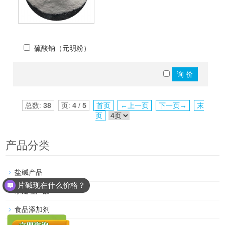
硫酸钠（元明粉）
总数:
38
页:
4
/
5
首页
←上一页
下一页→
末
页
产品分类
盐碱产品
片碱现在什么价格？
水处理产品
甲酸现在什么价格？
食品添加剂