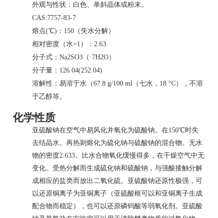
外观与性状：白色、单斜晶体或粉末。
CAS:7757-83-7
熔点(℃)：150（失水分解）
相对密度
（水=1）：2.63
分子式：Na2SO3（·7H2O）
分子量
：126.04(252.04)
溶解性：易溶于水（67.8 g/100 ml（七水，18 °C），不溶
于乙醇等。
化学性质
亚硫酸钠在空气中易风化并氧化为
硫酸钠
。在150℃时失
去
结晶水
。再热则熔化为
硫化钠
与硫酸钠的混合物。无水
物的密度2.633。比
水合物
氧化缓慢得多，在干燥空气中无
变化。受热分解而生成硫化钠和硫酸钠，与强酸接触分解
成相应的盐类而放出二氧化硫。亚硫酸钠还原性极强，可
以还原铜离子为亚铜离子（
亚硫酸根
可以和亚铜离子生成
配合物而稳定），也可以还原
磷钨酸
等弱氧化剂。亚硫酸