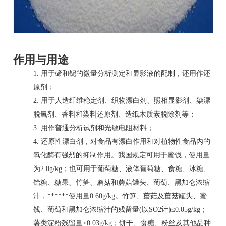
作用与用途
1. 用于
碲
和
铌
的微量分析测定和显影液的配制，还用作还
原剂；
2. 用于
人造纤维
稳定剂、织物漂白剂、
照相显影剂
、染漂
脱氧剂、香料和染料还原剂、造纸木质素脱除剂等；
3. 用作普通
分析试剂
和
光敏电阻材料
；
4. 还原性漂白剂，对食品有漂白作用和对植物性食品内的
氧化酶有强烈的抑制作用。我国规定可用于蜜饯，使用量
为2.0g/kg；也可用于葡萄糖、
液体葡萄糖
、食糖、冰糖、
饴糖、糖果、竹笋、蘑菇和蘑菇罐头、葡萄、黑加仑浓缩
汁，******使用量0.60g/kg。竹笋、蘑菇及蘑菇罐头、蜜
饯、葡萄和黑加仑浓缩汁的残留量(以SO2计)≤0.05g/kg；
薯类淀粉残留量≤0.03g/kg；饼干、食糖、粉丝及其他品种