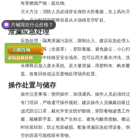
有害燃烧产物：硫化物。
片碱现在什么价格？
灭火方法：消防人员必须穿全身防火防毒服，在上风向灭
火。灭火时尽可能将容器从火场移至空旷处。
甲酸现在什么价格？
泄漏应急处理
应急处理：隔离泄漏污染区，限制出入。建议应急处理人
防尘面具
（全面罩），穿防毒服。避免扬尘，小心扫
员戴
起，置于袋中转移至安全场所。也可以用大量水冲洗，洗
水稀释后放入废水系统。若大量泄漏，用塑料布、帆布覆
盖。收集回收或运至废物处理场所处置。
操作处置与储存
操作注意事项：密闭操作，加强通风。操作人员必须经过
自吸过
专门培训，严格遵守操作规程。建议操作人员佩戴
滤式防尘口罩
，戴化学安全防护眼镜，穿防毒物渗透工作
服，戴橡胶手套。避免产生粉尘。避免与酸类接触。搬运
时轻装轻卸，防止包装破损。配备泄漏应急处理设备。倒
空的容器可能残留有害物。