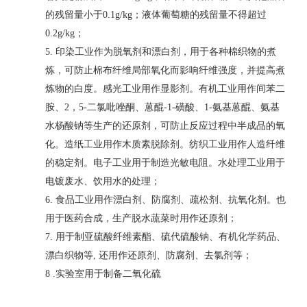
的残留量小于0.1g/kg；液体葡萄糖的残留量不得超过
0.2g/kg；
5. 印染工业作为脱氧剂和漂白剂，用于各种棉织物的煮
炼，可防止棉布纤维局部氧化而影响纤维强度，并提高煮
炼物的白度。感光工业用作显影剂。有机工业用作
间苯二
胺
、2，5-二氯吡唑酮、
蒽醌-1-磺酸
、
1-氨基蒽醌
、氨基
水杨酸钠等生产的还原剂，可防止反应过程中半成品的氧
化。造纸工业用作木质素脱除剂。纺织工业用作人造纤维
的稳定剂。电子工业用于制造光敏电阻。水处理工业用于
电镀废水、饮用水的处理；
6. 食品工业用作漂白剂、防腐剂、疏松剂、
抗氧化剂
。也
用于医药合成，生产脱水蔬菜时用作还原剂；
7. 用于制亚硫酸纤维素酯、
硫代硫酸钠
、有机化学药品、
漂白织物等, 还用作还原剂、防腐剂、去氯剂等；
8 .实验室用于制备
二氧化硫