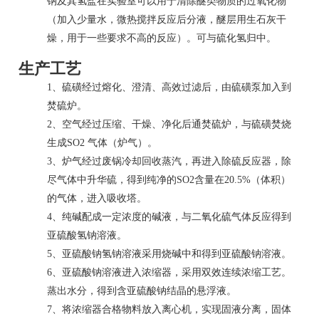
钠及其氢盐在实验室可以用于清除醚类物质的
过氧化物
（加入少量水，微热搅拌反应后分液，醚层用生石灰干
燥，用于一些要求不高的反应）。可与硫化氢归中。
生产工艺
1、硫磺经过熔化、澄清、高效过滤后，由硫磺泵加入到
焚硫炉。
2、空气经过压缩、干燥、净化后通焚硫炉，与硫磺焚烧
生成
SO
2
气体（炉气）。
3、炉气经过废锅冷却回收蒸汽，再进入除硫反应器，除
尽气体中升华硫，得到纯净的SO2含量在20.5%（体积）
的气体，进入吸收塔。
4、纯碱配成一定浓度的碱液，与二氧化硫气体反应得到
亚硫酸氢钠
溶液。
5、亚硫酸钠氢钠溶液采用烧碱中和得到亚硫酸钠溶液。
6、亚硫酸钠溶液进入浓缩器，采用双效连续浓缩工艺。
蒸出水分，得到含亚硫酸钠结晶的悬浮液。
7、将浓缩器合格物料放入离心机，实现固液分离，固体