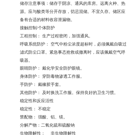
储存注意事项：储存于阴凉、通风的库房。远离火种、热
源。应与酸类等分开存放，切忌混储。不宜久存。储区应
备有合适的材料收容泄漏物。
接触控制/个体防护
工程控制： 生产过程密闭，加强通风。
呼吸系统防护： 空气中粉尘浓度超标时，必须佩戴自吸过
空气呼
滤式防尘口罩。紧急事态抢救或撤离时，应该佩戴
吸器
。
眼睛防护： 戴化学安全防护眼镜。
身体防护： 穿防毒物渗透工作服。
手防护： 戴橡胶手套。
其他防护： 及时换洗工作服。保持良好的卫生习惯。
稳定性和反应活性
稳定性： 不稳定
禁配物： 强酸、铝、镁。
分解产物：二氧化硫和硫酸钠
生物降解性： 非生物降解性